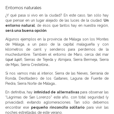
Entornos naturales
¿Y qué pasa si vivo en la ciudad? En este caso, tan sólo hay
que pensar en un lugar alejado de las luces de la ciudad.
Un
entorno natural
, de ésos que tantos hay en nuestra región,
será una buena opción
.
Algunos ejemplos en la provincia de Málaga son los Montes
de Málaga, a un paso de la capital malagueña y con
kilómetros de carril y senderos para perdernos de la
muchedumbre. También el entorno de Maro, cerca del mar
(¡
qué lujo
!), Sierras de Tejeda y Almijara, Sierra Bermeja, Sierra
de Mijas, Sierra Crestellina…
Si nos vamos más al interior, Sierra de las Nieves, Serranía de
Ronda, Desfiladero de los Gaitanes, Laguna de Fuente de
Piedra, Sierra Norte de Málaga…
En definitiva, hay
infinidad de alternativas
para observar las
“Lágrimas de San Lorenzo” este año, con total seguridad (y
privacidad), evitando aglomeraciones. Tan sólo debemos
encontrar ese
pequeño rinconcito solitario
para vivir las
noches estrelladas de este verano.