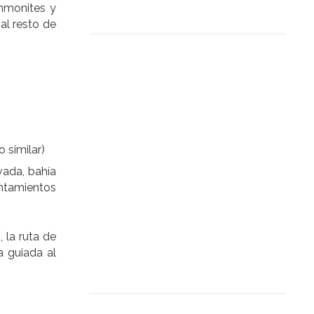
mmonites y
al resto de
 similar)
vada, bahía
entamientos
 la ruta de
a guiada al