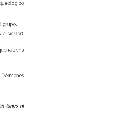
rqueológico
l grupo.
o similar).
equeña zona
os Dólmenes
en lunes ni